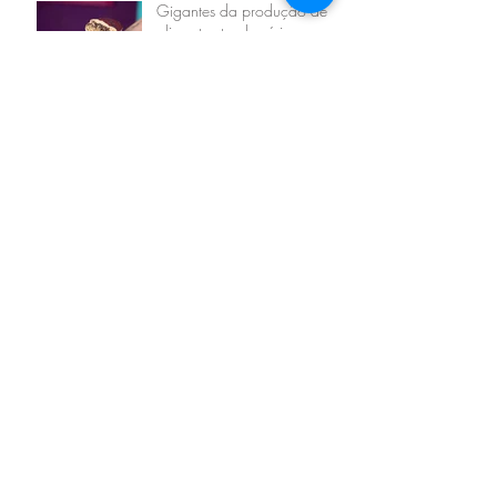
Gigantes da produção de
alimentos tendo sérias
quedas nas vendas em
função das novas escolhas
dos se
Especial Ser Empreendedor –
Faça o seu próprio sucesso
Arquivos
outubro de 2025
(1)
1 post
agosto de 2023
(1)
1 post
julho de 2023
(2)
2 posts
dezembro de 2022
(2)
2 posts
dezembro de 2021
(1)
1 post
maio de 2019
(1)
1 post
abril de 2019
(1)
1 post
Tags