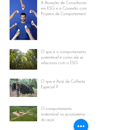
A Atuação de Consultorias
em ESG e a Conexão com
Projetos de Comportamento
Sustentável
O que é o comportamento
sustentável e como ele se
relaciona com o ESG
O que é Açaí de Colheita
Especial ?
O comportamento
sustentável no ecossistema
do açaí